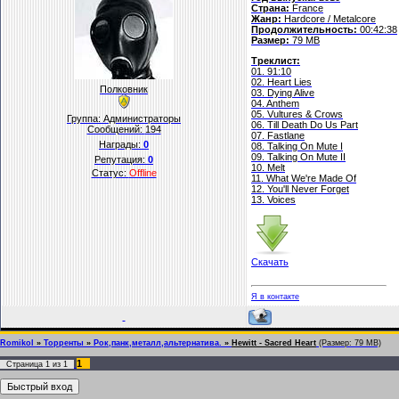
Страна:
France
Жанр:
Hardcore / Metalcore
Продолжительность:
00:42:38
Размер:
79 MB
Треклист:
01. 91:10
02. Heart Lies
Полковник
03. Dying Alive
04. Anthem
05. Vultures & Crows
Группа: Администраторы
06. Till Death Do Us Part
Сообщений:
194
07. Fastlane
Награды:
0
08. Talking On Mute I
09. Talking On Mute II
Репутация:
0
10. Melt
Статус:
Offline
11. What We're Made Of
12. You'll Never Forget
13. Voices
Скачать
Я в контакте
Romikol
»
Торренты
»
Рок,панк,металл,альтернатива.
»
Hewitt - Sacred Heart
(Размер: 79 MB)
1
Страница
1
из
1